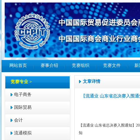
网站首页
赛事介绍
竞赛组织
竞赛文件
新
文章详情
竞赛专业 >
电子商务
【流通业 山东省总决赛入围通
国际贸易
会计
【流通业 山东省总决赛入围通知】2
流通模拟
知