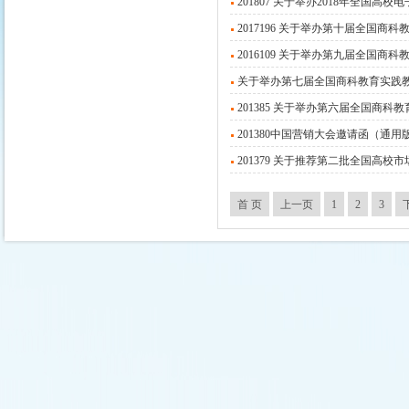
201807 关于举办2018年全国
2017196 关于举办第十届全国商
2016109 关于举办第九届全国
关于举办第七届全国商科教育实践
201385 关于举办第六届全国商
201380中国营销大会邀请函（通用
201379 关于推荐第二批全国高
首 页
上一页
1
2
3